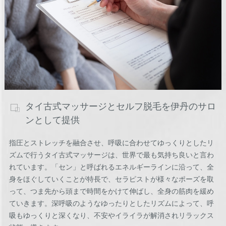
タイ古式マッサージとセルフ脱毛を伊丹のサロ
ンとして提供
指圧とストレッチを融合させ、呼吸に合わせてゆっくりとしたリ
ズムで行うタイ古式マッサージは、世界で最も気持ち良いと言わ
れています。「セン」と呼ばれるエネルギーラインに沿って、全
身をほぐしていくことが特長で、セラピストが様々なポーズを取
って、つま先から頭まで時間をかけて伸ばし、全身の筋肉を緩め
ていきます。深呼吸のようなゆったりとしたリズムによって、呼
吸もゆっくりと深くなり、不安やイライラが解消されリラックス