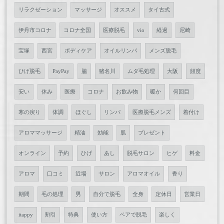
リラクゼーション
マッサージ
オススメ
タイ古式
伊丹市コロナ
コロナ全国
医療脱毛
vio
経過
尼崎
宝塚
西宮
ボディケア
オイルリンパ
メンズ脱毛
ひげ脱毛
PayPay
脇
猪名川
ムダ毛処理
大阪
頻度
安い
休み
医療
コロナ
お飲み物
暖か
何回目
寒の戻り
体調
ほぐし
リンパ
医療脱毛メンズ
着付け
アロママッサージ
精油
効能
肌
プレゼント
オンライン
予約
ひげ
あし
脱毛サロン
ヒゲ
料金
アロマ
口コミ
近場
サロン
アロマオイル
香り
期間
毛の処理
男
自分で脱毛
全身
定休日
営業日
itappy
割引
特典
使い方
ペアで脱毛
楽しく