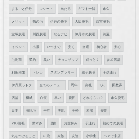
まるごと伊丹
レシート
当たる
ギフト一覧
永久
メリット
指の毛
伊丹の脱毛
大阪脱毛
西宮脱毛
宝塚脱毛
川西脱毛
なるナビ
伊丹市の脱毛
綺麗
イベント
出展
いつまで
安く
当選
初心者
安心
毛周期
契約
臭い
チョコザップ
買っとく
参加店舗
利用期限
トレカ
スタンプラリー
親子脱毛
子供連れ
伊丹買っトク
全てのメニュー
周年
御礼
1人
回数券
店舗
機械
白髪
早い
範囲
どれくらい？
永久脱毛
日本
脇脱毛
平均
美肌
手軽
相場
短期
VIO脱毛
黒ずみ
理由
お盆休み
子連れ
初めての脱毛
気をつけること
40歳
家族
友達
小学生
ペアで来店