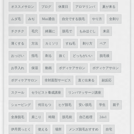
オススメサロン
ブログ
休業日
アロマリンパ
夏が来る
ムダ毛
みぢ
Mizi通信
自分でする脱毛
やり方
全剃り
チクチク
毛穴
綺麗に
脱毛で
もみほぐし
来店
薄くする
方法
カミソリ
すね毛
剃り方
ペア
おっけい
指毛
剃る
抜く
どっちがいい
脱毛後
お手入れ
保湿
動画
ボディケアサロン
ボディケアサロン
ボディケアサロン
非対面型サービス
直ぐ出来る
副反応
スクール
セラピスト養成講座
リンパマッサージ講座
シェービング
何日もつ
ヒゲ脱毛
安い脱毛
学生
親子
全身脱毛
肩こり
時期
脱毛前
自己処理
2do1
伊丹買っとく
使える
場所
メンズ脱毛おすすめ
自宅