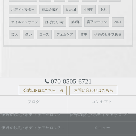
ボディビルダー
商工会議所
journal
４周年
お礼
オイルマッサージ
はばたんPay
第4弾
寛平マラソン
2024
芸人
多い
コース
フェムケア
背中
伊丹のセルフ脱毛
070-8505-6721
公式LINEはこちら
お問い合わせはこちら
ブログ
コンセプト
伊丹の脱毛･ボディケアサロン2do1セルフ脱毛とタイ古式のお店の口コミ情報
伊丹の脱毛･ボディケアサロン2do1セルフ脱毛とタイ古式のお店の評判
伊丹の脱毛･ボディケアサロン2do1セルフ脱毛とタイ古式のお店のお客様の声
メニュー