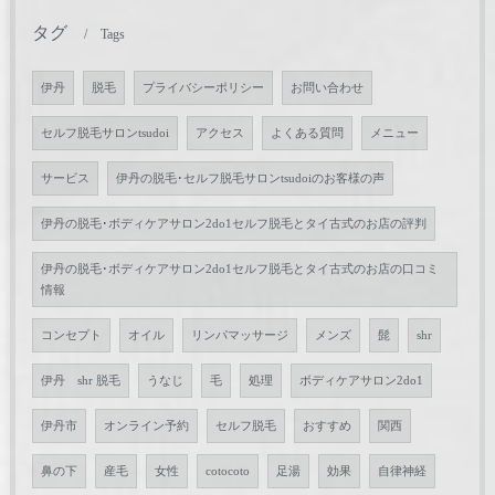
タグ
Tags
伊丹
脱毛
プライバシーポリシー
お問い合わせ
セルフ脱毛サロンtsudoi
アクセス
よくある質問
メニュー
サービス
伊丹の脱毛･セルフ脱毛サロンtsudoiのお客様の声
伊丹の脱毛･ボディケアサロン2do1セルフ脱毛とタイ古式のお店の評判
伊丹の脱毛･ボディケアサロン2do1セルフ脱毛とタイ古式のお店の口コミ
情報
コンセプト
オイル
リンパマッサージ
メンズ
髭
shr
伊丹 shr 脱毛
うなじ
毛
処理
ボディケアサロン2do1
伊丹市
オンライン予約
セルフ脱毛
おすすめ
関西
鼻の下
産毛
女性
cotocoto
足湯
効果
自律神経