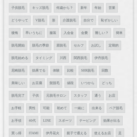
子供脱毛
キッズ脱毛
何歳から？
新年
年始
営業
どうやって
V脱毛
形
介護脱毛
自分で
恥ずかしい
後悔
早いうちに
服装
入会金
会費
難しい？
簡単
脱毛開始
脱毛の季節
眉脱毛
セルフ
お試し
定期的
脱毛始める
タイミング
川西
関西脱毛
伊丹脱毛
尼崎脱毛
効果でる
体験
比較
SHR脱毛
回数
美味しい
お豆腐
髭脱毛
値段
いつから
どっち
脱毛完了
子供
元脱毛サロン
スタッフ
通う
お店
お手軽
男性
可能
初めて
一緒に
出来る
ペア脱毛
お手頃
40代
LINE
スポーツ
テーピング
効果が出る
買っ得
ITAMI
伊丹花火
親子で通える
使えるお店
足