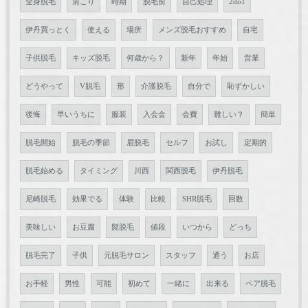
全身脱毛
肩こり
時期
脱毛前
自己処理
2do1
伊丹買っとく
使える
場所
メンズ脱毛おすすめ
自宅
子供脱毛
キッズ脱毛
何歳から？
新年
年始
営業
どうやって
V脱毛
形
介護脱毛
自分で
恥ずかしい
後悔
早いうちに
服装
入会金
会費
難しい？
簡単
脱毛開始
脱毛の季節
眉脱毛
セルフ
お試し
定期的
脱毛始める
タイミング
川西
関西脱毛
伊丹脱毛
尼崎脱毛
効果でる
体験
比較
SHR脱毛
回数
美味しい
お豆腐
髭脱毛
値段
いつから
どっち
脱毛完了
子供
元脱毛サロン
スタッフ
通う
お店
お手軽
男性
可能
初めて
一緒に
出来る
ペア脱毛