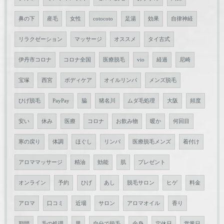
鼻の下
産毛
女性
cotocoto
足湯
効果
自律神経
リラクゼーション
マッサージ
オススメ
タイ古式
伊丹市コロナ
コロナ全国
医療脱毛
vio
経過
尼崎
宝塚
西宮
ボディケア
オイルリンパ
メンズ脱毛
ひげ脱毛
PayPay
脇
猪名川
ムダ毛処理
大阪
頻度
安い
休み
医療
コロナ
お飲み物
暖か
何回目
寒の戻り
体調
ほぐし
リンパ
医療脱毛メンズ
着付け
アロママッサージ
精油
効能
肌
プレゼント
オンライン
予約
ひげ
あし
脱毛サロン
ヒゲ
料金
アロマ
口コミ
近場
サロン
アロマオイル
香り
期間
毛の処理
男
自分で脱毛
全身
定休日
営業日