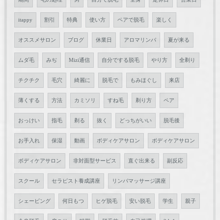
itappy
割引
特典
使い方
ペアで脱毛
楽しく
オススメサロン
ブログ
休業日
アロマリンパ
夏が来る
ムダ毛
みぢ
Mizi通信
自分でする脱毛
やり方
全剃り
チクチク
毛穴
綺麗に
脱毛で
もみほぐし
来店
薄くする
方法
カミソリ
すね毛
剃り方
ペア
おっけい
指毛
剃る
抜く
どっちがいい
脱毛後
お手入れ
保湿
動画
ボディケアサロン
ボディケアサロン
ボディケアサロン
非対面型サービス
直ぐ出来る
副反応
スクール
セラピスト養成講座
リンパマッサージ講座
シェービング
何日もつ
ヒゲ脱毛
安い脱毛
学生
親子