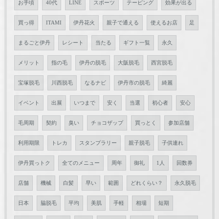
お手頃
40代
LINE
スポーツ
テーピング
効果が出る
買っ得
ITAMI
伊丹花火
親子で通える
使えるお店
足
まるごと伊丹
レシート
当たる
ギフト一覧
永久
メリット
指の毛
伊丹の脱毛
大阪脱毛
西宮脱毛
宝塚脱毛
川西脱毛
なるナビ
伊丹市の脱毛
綺麗
イベント
出展
いつまで
安く
当選
初心者
安心
毛周期
契約
臭い
チョコザップ
買っとく
参加店舗
利用期限
トレカ
スタンプラリー
親子脱毛
子供連れ
伊丹買っトク
全てのメニュー
周年
御礼
1人
回数券
店舗
機械
白髪
早い
範囲
どれくらい？
永久脱毛
日本
脇脱毛
平均
美肌
手軽
相場
短期