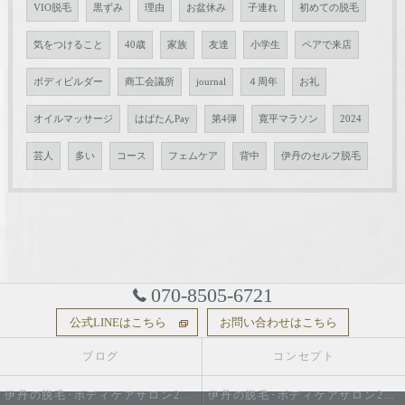
VIO脱毛
黒ずみ
理由
お盆休み
子連れ
初めての脱毛
気をつけること
40歳
家族
友達
小学生
ペアで来店
ボディビルダー
商工会議所
journal
４周年
お礼
オイルマッサージ
はばたんPay
第4弾
寛平マラソン
2024
芸人
多い
コース
フェムケア
背中
伊丹のセルフ脱毛
070-8505-6721
公式LINEはこちら
お問い合わせはこちら
ブログ
コンセプト
伊丹の脱毛･ボディケアサロン2do1セルフ脱毛とタイ古式のお店の口コミ情報
伊丹の脱毛･ボディケアサロン2do1セルフ脱毛とタイ古式のお店の評判