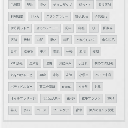
毛周期
契約
臭い
チョコザップ
買っとく
参加店舗
利用期限
トレカ
スタンプラリー
親子脱毛
子供連れ
伊丹買っトク
全てのメニュー
周年
御礼
1人
回数券
店舗
機械
白髪
早い
範囲
どれくらい？
永久脱毛
日本
脇脱毛
平均
美肌
手軽
相場
短期
VIO脱毛
黒ずみ
理由
お盆休み
子連れ
初めての脱毛
気をつけること
40歳
家族
友達
小学生
ペアで来店
ボディビルダー
商工会議所
journal
４周年
お礼
オイルマッサージ
はばたんPay
第4弾
寛平マラソン
2024
芸人
多い
コース
フェムケア
背中
伊丹のセルフ脱毛