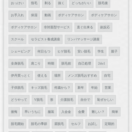
おっけい
指毛
剃る
抜く
どっちがいい
脱毛後
お手入れ
保湿
動画
ボディケアサロン
ボディケアサロン
ボディケアサロン
非対面型サービス
直ぐ出来る
副反応
スクール
セラピスト養成講座
リンパマッサージ講座
シェービング
何日もつ
ヒゲ脱毛
安い脱毛
学生
親子
全身脱毛
肩こり
時期
脱毛前
自己処理
2do1
伊丹買っとく
使える
場所
メンズ脱毛おすすめ
自宅
子供脱毛
キッズ脱毛
何歳から？
新年
年始
営業
どうやって
V脱毛
形
介護脱毛
自分で
恥ずかしい
後悔
早いうちに
服装
入会金
会費
難しい？
簡単
脱毛開始
脱毛の季節
眉脱毛
セルフ
お試し
定期的