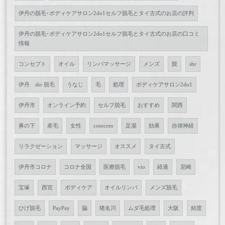
伊丹の脱毛･ボディケアサロン2do1セルフ脱毛とタイ古式のお店の評判
伊丹の脱毛･ボディケアサロン2do1セルフ脱毛とタイ古式のお店の口コミ
情報
コンセプト
オイル
リンパマッサージ
メンズ
髭
shr
伊丹 shr 脱毛
うなじ
毛
処理
ボディケアサロン2do1
伊丹市
オンライン予約
セルフ脱毛
おすすめ
関西
鼻の下
産毛
女性
cotocoto
足湯
効果
自律神経
リラクゼーション
マッサージ
オススメ
タイ古式
伊丹市コロナ
コロナ全国
医療脱毛
vio
経過
尼崎
宝塚
西宮
ボディケア
オイルリンパ
メンズ脱毛
ひげ脱毛
PayPay
脇
猪名川
ムダ毛処理
大阪
頻度