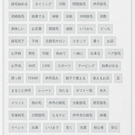
脱毛始める
タイミング
川西
関西脱毛
伊丹脱毛
尼崎脱毛
効果でる
体験
比較
SHR脱毛
回数
美味しい
お豆腐
髭脱毛
値段
いつから
どっち
脱毛完了
子供
元脱毛サロン
スタッフ
通う
お店
お手軽
男性
可能
初めて
一緒に
出来る
ペア脱毛
お手頃
40代
LINE
スポーツ
テーピング
効果が出る
買っ得
ITAMI
伊丹花火
親子で通える
使えるお店
足
まるごと伊丹
レシート
当たる
ギフト一覧
永久
メリット
指の毛
伊丹の脱毛
大阪脱毛
西宮脱毛
宝塚脱毛
川西脱毛
なるナビ
伊丹市の脱毛
綺麗
イベント
出展
いつまで
安く
当選
初心者
安心