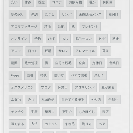
安い
休み
医療
コロナ
お飲み物
暖か
何回目
寒の戻り
体調
ほぐし
リンパ
医療脱毛メンズ
着付け
アロママッサージ
精油
効能
肌
プレゼント
オンライン
予約
ひげ
あし
脱毛サロン
ヒゲ
料金
アロマ
口コミ
近場
サロン
アロマオイル
香り
期間
毛の処理
男
自分で脱毛
全身
定休日
営業日
itappy
割引
特典
使い方
ペアで脱毛
楽しく
オススメサロン
ブログ
休業日
アロマリンパ
夏が来る
ムダ毛
みぢ
Mizi通信
自分でする脱毛
やり方
全剃り
チクチク
毛穴
綺麗に
脱毛で
もみほぐし
来店
薄くする
方法
カミソリ
すね毛
剃り方
ペア