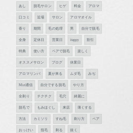
あし
脱毛サロン
ヒゲ
料金
アロマ
口コミ
近場
サロン
アロマオイル
香り
期間
毛の処理
男
自分で脱毛
全身
定休日
営業日
itappy
割引
特典
使い方
ペアで脱毛
楽しく
オススメサロン
ブログ
休業日
アロマリンパ
夏が来る
ムダ毛
みぢ
Mizi通信
自分でする脱毛
やり方
全剃り
チクチク
毛穴
綺麗に
脱毛で
もみほぐし
来店
薄くする
方法
カミソリ
すね毛
剃り方
ペア
おっけい
指毛
剃る
抜く