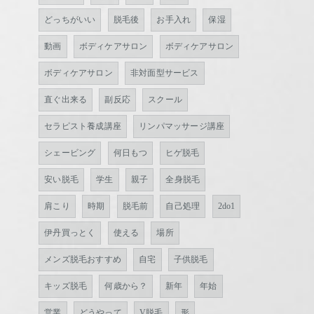
どっちがいい
脱毛後
お手入れ
保湿
動画
ボディケアサロン
ボディケアサロン
ボディケアサロン
非対面型サービス
直ぐ出来る
副反応
スクール
セラピスト養成講座
リンパマッサージ講座
シェービング
何日もつ
ヒゲ脱毛
安い脱毛
学生
親子
全身脱毛
肩こり
時期
脱毛前
自己処理
2do1
伊丹買っとく
使える
場所
メンズ脱毛おすすめ
自宅
子供脱毛
キッズ脱毛
何歳から？
新年
年始
営業
どうやって
V脱毛
形