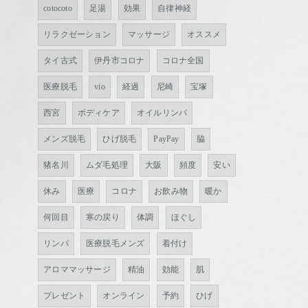
cotocoto
足湯
効果
自律神経
リラクゼーション
マッサージ
オススメ
タイ古式
伊丹市コロナ
コロナ全国
医療脱毛
vio
経過
尼崎
宝塚
西宮
ボディケア
オイルリンパ
メンズ脱毛
ひげ脱毛
PayPay
脇
猪名川
ムダ毛処理
大阪
頻度
安い
休み
医療
コロナ
お飲み物
暖か
何回目
寒の戻り
体調
ほぐし
リンパ
医療脱毛メンズ
着付け
アロママッサージ
精油
効能
肌
プレゼント
オンライン
予約
ひげ