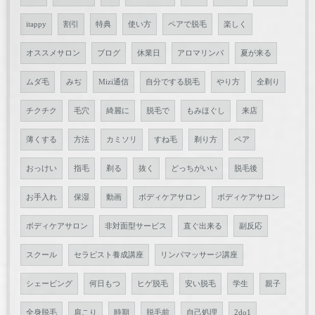
itappy
割引
特典
使い方
ペアで脱毛
楽しく
オススメサロン
ブログ
休業日
アロマリンパ
夏が来る
ムダ毛
みぢ
Mizi通信
自分でする脱毛
やり方
全剃り
チクチク
毛穴
綺麗に
脱毛で
もみほぐし
来店
薄くする
方法
カミソリ
すね毛
剃り方
ペア
おっけい
指毛
剃る
抜く
どっちがいい
脱毛後
お手入れ
保湿
動画
ボディケアサロン
ボディケアサロン
ボディケアサロン
非対面型サービス
直ぐ出来る
副反応
スクール
セラピスト養成講座
リンパマッサージ講座
シェービング
何日もつ
ヒゲ脱毛
安い脱毛
学生
親子
全身脱毛
肩こり
時期
脱毛前
自己処理
2do1