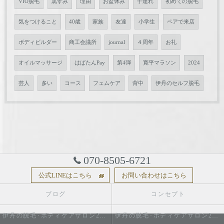
VIO脱毛
黒ずみ
理由
お盆休み
子連れ
初めての脱毛
気をつけること
40歳
家族
友達
小学生
ペアで来店
ボディビルダー
商工会議所
journal
４周年
お礼
オイルマッサージ
はばたんPay
第4弾
寛平マラソン
2024
芸人
多い
コース
フェムケア
背中
伊丹のセルフ脱毛
070-8505-6721
公式LINEはこちら
お問い合わせはこちら
ブログ
コンセプト
伊丹の脱毛･ボディケアサロン2do1セルフ脱毛とタイ古式のお店の口コミ情報
伊丹の脱毛･ボディケアサロン2do1セルフ脱毛とタイ古式のお店の評判