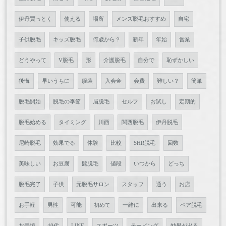
伊丹買っとく
使える
場所
メンズ脱毛おすすめ
自宅
子供脱毛
キッズ脱毛
何歳から？
新年
年始
営業
どうやって
V脱毛
形
介護脱毛
自分で
恥ずかしい
後悔
早いうちに
服装
入会金
会費
難しい？
簡単
脱毛開始
脱毛の季節
眉脱毛
セルフ
お試し
定期的
脱毛始める
タイミング
川西
関西脱毛
伊丹脱毛
尼崎脱毛
効果でる
体験
比較
SHR脱毛
回数
美味しい
お豆腐
髭脱毛
値段
いつから
どっち
脱毛完了
子供
元脱毛サロン
スタッフ
通う
お店
お手軽
男性
可能
初めて
一緒に
出来る
ペア脱毛
お手頃
40代
LINE
スポーツ
テーピング
効果が出る