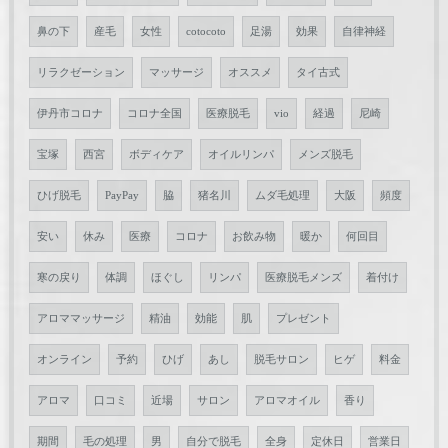
鼻の下
産毛
女性
cotocoto
足湯
効果
自律神経
リラクゼーション
マッサージ
オススメ
タイ古式
伊丹市コロナ
コロナ全国
医療脱毛
vio
経過
尼崎
宝塚
西宮
ボディケア
オイルリンパ
メンズ脱毛
ひげ脱毛
PayPay
脇
猪名川
ムダ毛処理
大阪
頻度
安い
休み
医療
コロナ
お飲み物
暖か
何回目
寒の戻り
体調
ほぐし
リンパ
医療脱毛メンズ
着付け
アロママッサージ
精油
効能
肌
プレゼント
オンライン
予約
ひげ
あし
脱毛サロン
ヒゲ
料金
アロマ
口コミ
近場
サロン
アロマオイル
香り
期間
毛の処理
男
自分で脱毛
全身
定休日
営業日