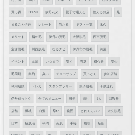
買っ得
ITAMI
伊丹花火
親子で通える
使えるお店
足
まるごと伊丹
レシート
当たる
ギフト一覧
永久
メリット
指の毛
伊丹の脱毛
大阪脱毛
西宮脱毛
宝塚脱毛
川西脱毛
なるナビ
伊丹市の脱毛
綺麗
イベント
出展
いつまで
安く
当選
初心者
安心
毛周期
契約
臭い
チョコザップ
買っとく
参加店舗
利用期限
トレカ
スタンプラリー
親子脱毛
子供連れ
伊丹買っトク
全てのメニュー
周年
御礼
1人
回数券
店舗
機械
白髪
早い
範囲
どれくらい？
永久脱毛
日本
脇脱毛
平均
美肌
手軽
相場
短期