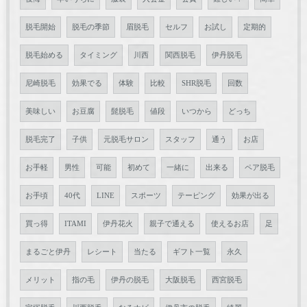
脱毛開始
脱毛の季節
眉脱毛
セルフ
お試し
定期的
脱毛始める
タイミング
川西
関西脱毛
伊丹脱毛
尼崎脱毛
効果でる
体験
比較
SHR脱毛
回数
美味しい
お豆腐
髭脱毛
値段
いつから
どっち
脱毛完了
子供
元脱毛サロン
スタッフ
通う
お店
お手軽
男性
可能
初めて
一緒に
出来る
ペア脱毛
お手頃
40代
LINE
スポーツ
テーピング
効果が出る
買っ得
ITAMI
伊丹花火
親子で通える
使えるお店
足
まるごと伊丹
レシート
当たる
ギフト一覧
永久
メリット
指の毛
伊丹の脱毛
大阪脱毛
西宮脱毛