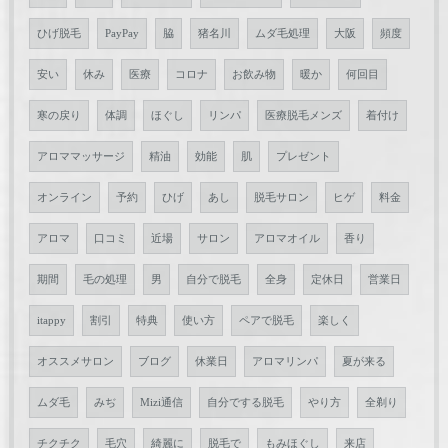
ひげ脱毛
PayPay
脇
猪名川
ムダ毛処理
大阪
頻度
安い
休み
医療
コロナ
お飲み物
暖か
何回目
寒の戻り
体調
ほぐし
リンパ
医療脱毛メンズ
着付け
アロママッサージ
精油
効能
肌
プレゼント
オンライン
予約
ひげ
あし
脱毛サロン
ヒゲ
料金
アロマ
口コミ
近場
サロン
アロマオイル
香り
期間
毛の処理
男
自分で脱毛
全身
定休日
営業日
itappy
割引
特典
使い方
ペアで脱毛
楽しく
オススメサロン
ブログ
休業日
アロマリンパ
夏が来る
ムダ毛
みぢ
Mizi通信
自分でする脱毛
やり方
全剃り
チクチク
毛穴
綺麗に
脱毛で
もみほぐし
来店