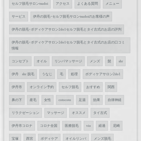
セルフ脱毛サロンtsudoi
アクセス
よくある質問
メニュー
サービス
伊丹の脱毛･セルフ脱毛サロンtsudoiのお客様の声
伊丹の脱毛･ボディケアサロン2do1セルフ脱毛とタイ古式のお店の評判
伊丹の脱毛･ボディケアサロン2do1セルフ脱毛とタイ古式のお店の口コミ
情報
コンセプト
オイル
リンパマッサージ
メンズ
髭
shr
伊丹 shr 脱毛
うなじ
毛
処理
ボディケアサロン2do1
伊丹市
オンライン予約
セルフ脱毛
おすすめ
関西
鼻の下
産毛
女性
cotocoto
足湯
効果
自律神経
リラクゼーション
マッサージ
オススメ
タイ古式
伊丹市コロナ
コロナ全国
医療脱毛
vio
経過
尼崎
宝塚
西宮
ボディケア
オイルリンパ
メンズ脱毛