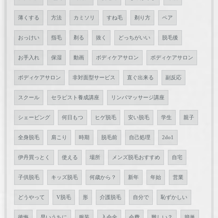
薄くする
方法
カミソリ
すね毛
剃り方
ペア
おっけい
指毛
剃る
抜く
どっちがいい
脱毛後
お手入れ
保湿
動画
ボディケアサロン
ボディケアサロン
ボディケアサロン
非対面型サービス
直ぐ出来る
副反応
スクール
セラピスト養成講座
リンパマッサージ講座
シェービング
何日もつ
ヒゲ脱毛
安い脱毛
学生
親子
全身脱毛
肩こり
時期
脱毛前
自己処理
2do1
伊丹買っとく
使える
場所
メンズ脱毛おすすめ
自宅
子供脱毛
キッズ脱毛
何歳から？
新年
年始
営業
どうやって
V脱毛
形
介護脱毛
自分で
恥ずかしい
後悔
早いうちに
服装
入会金
会費
難しい？
簡単