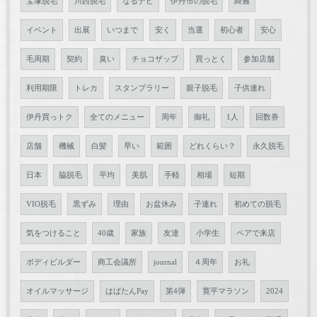
宝塚脱毛
川西脱毛
なるナビ
伊丹市の脱毛
綺麗
イベント
出展
いつまで
安く
当選
初心者
安心
毛周期
契約
臭い
チョコザップ
買っとく
参加店舗
利用期限
トレカ
スタンプラリー
親子脱毛
子供連れ
伊丹買っトク
全てのメニュー
周年
御礼
1人
回数券
店舗
機械
白髪
早い
範囲
どれくらい？
永久脱毛
日本
脇脱毛
平均
美肌
手軽
相場
短期
VIO脱毛
黒ずみ
理由
お盆休み
子連れ
初めての脱毛
気をつけること
40歳
家族
友達
小学生
ペアで来店
ボディビルダー
商工会議所
journal
４周年
お礼
オイルマッサージ
はばたんPay
第4弾
寛平マラソン
2024