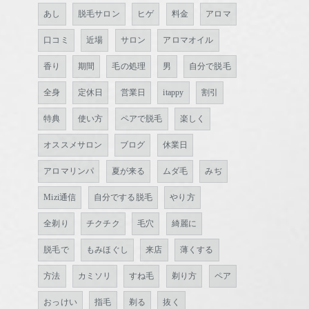
あし
脱毛サロン
ヒゲ
料金
アロマ
口コミ
近場
サロン
アロマオイル
香り
期間
毛の処理
男
自分で脱毛
全身
定休日
営業日
itappy
割引
特典
使い方
ペアで脱毛
楽しく
オススメサロン
ブログ
休業日
アロマリンパ
夏が来る
ムダ毛
みぢ
Mizi通信
自分でする脱毛
やり方
全剃り
チクチク
毛穴
綺麗に
脱毛で
もみほぐし
来店
薄くする
方法
カミソリ
すね毛
剃り方
ペア
おっけい
指毛
剃る
抜く