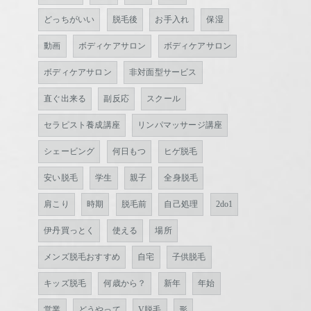
どっちがいい
脱毛後
お手入れ
保湿
動画
ボディケアサロン
ボディケアサロン
ボディケアサロン
非対面型サービス
直ぐ出来る
副反応
スクール
セラピスト養成講座
リンパマッサージ講座
シェービング
何日もつ
ヒゲ脱毛
安い脱毛
学生
親子
全身脱毛
肩こり
時期
脱毛前
自己処理
2do1
伊丹買っとく
使える
場所
メンズ脱毛おすすめ
自宅
子供脱毛
キッズ脱毛
何歳から？
新年
年始
営業
どうやって
V脱毛
形