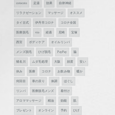
cotocoto
足湯
効果
自律神経
リラクゼーション
マッサージ
オススメ
タイ古式
伊丹市コロナ
コロナ全国
医療脱毛
vio
経過
尼崎
宝塚
西宮
ボディケア
オイルリンパ
メンズ脱毛
ひげ脱毛
PayPay
脇
猪名川
ムダ毛処理
大阪
頻度
安い
休み
医療
コロナ
お飲み物
暖か
何回目
寒の戻り
体調
ほぐし
リンパ
医療脱毛メンズ
着付け
アロママッサージ
精油
効能
肌
プレゼント
オンライン
予約
ひげ