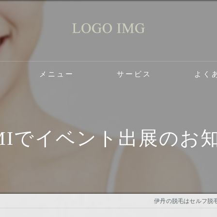
メニュー
サービス
よく
ケアサロン2do1セルフ脱毛とタイ古式のお店の口コミ情報
ケアサロン2do1セルフ脱毛とタイ古式のお店の評判
AMIでイベント出展のお
ケアサロン2do1セルフ脱毛とタイ古式のお店のお客様の声
伊丹の脱毛はセルフ脱毛サ