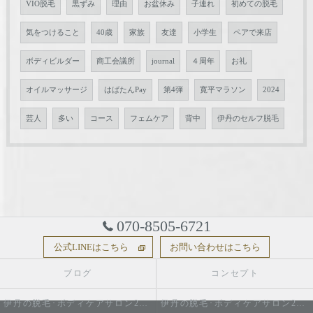
VIO脱毛
黒ずみ
理由
お盆休み
子連れ
初めての脱毛
気をつけること
40歳
家族
友達
小学生
ペアで来店
ボディビルダー
商工会議所
journal
４周年
お礼
オイルマッサージ
はばたんPay
第4弾
寛平マラソン
2024
芸人
多い
コース
フェムケア
背中
伊丹のセルフ脱毛
070-8505-6721
公式LINEはこちら
お問い合わせはこちら
ブログ
コンセプト
伊丹の脱毛･ボディケアサロン2do1セルフ脱毛とタイ古式のお店の口コミ情報
伊丹の脱毛･ボディケアサロン2do1セルフ脱毛とタイ古式のお店の評判