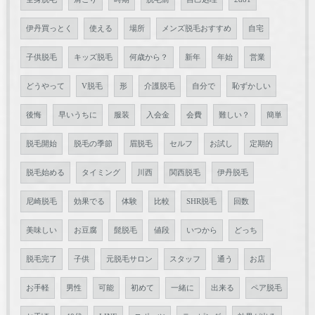
伊丹買っとく
使える
場所
メンズ脱毛おすすめ
自宅
子供脱毛
キッズ脱毛
何歳から？
新年
年始
営業
どうやって
V脱毛
形
介護脱毛
自分で
恥ずかしい
後悔
早いうちに
服装
入会金
会費
難しい？
簡単
脱毛開始
脱毛の季節
眉脱毛
セルフ
お試し
定期的
脱毛始める
タイミング
川西
関西脱毛
伊丹脱毛
尼崎脱毛
効果でる
体験
比較
SHR脱毛
回数
美味しい
お豆腐
髭脱毛
値段
いつから
どっち
脱毛完了
子供
元脱毛サロン
スタッフ
通う
お店
お手軽
男性
可能
初めて
一緒に
出来る
ペア脱毛