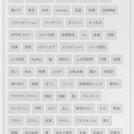
鼻の下
産毛
女性
cotocoto
足湯
効果
自律神経
リラクゼーション
マッサージ
オススメ
タイ古式
伊丹市コロナ
コロナ全国
医療脱毛
vio
経過
尼崎
宝塚
西宮
ボディケア
オイルリンパ
メンズ脱毛
ひげ脱毛
PayPay
脇
猪名川
ムダ毛処理
大阪
頻度
安い
休み
医療
コロナ
お飲み物
暖か
何回目
寒の戻り
体調
ほぐし
リンパ
医療脱毛メンズ
着付け
アロママッサージ
精油
効能
肌
プレゼント
オンライン
予約
ひげ
あし
脱毛サロン
ヒゲ
料金
アロマ
口コミ
近場
サロン
アロマオイル
香り
期間
毛の処理
男
自分で脱毛
全身
定休日
営業日