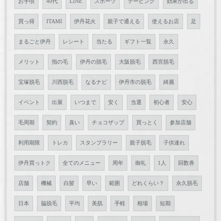
お手頃
40代
LINE
スポーツ
テーピング
効果が出る
買っ得
ITAMI
伊丹花火
親子で通える
使えるお店
足
まるごと伊丹
レシート
当たる
ギフト一覧
永久
メリット
指の毛
伊丹の脱毛
大阪脱毛
西宮脱毛
宝塚脱毛
川西脱毛
なるナビ
伊丹市の脱毛
綺麗
イベント
出展
いつまで
安く
当選
初心者
安心
毛周期
契約
臭い
チョコザップ
買っとく
参加店舗
利用期限
トレカ
スタンプラリー
親子脱毛
子供連れ
伊丹買っトク
全てのメニュー
周年
御礼
1人
回数券
店舗
機械
白髪
早い
範囲
どれくらい？
永久脱毛
日本
脇脱毛
平均
美肌
手軽
相場
短期