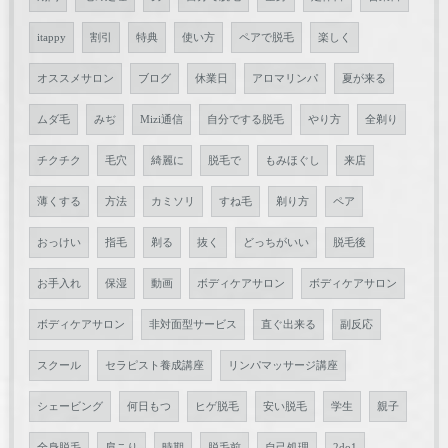
itappy
割引
特典
使い方
ペアで脱毛
楽しく
オススメサロン
ブログ
休業日
アロマリンパ
夏が来る
ムダ毛
みぢ
Mizi通信
自分でする脱毛
やり方
全剃り
チクチク
毛穴
綺麗に
脱毛で
もみほぐし
来店
薄くする
方法
カミソリ
すね毛
剃り方
ペア
おっけい
指毛
剃る
抜く
どっちがいい
脱毛後
お手入れ
保湿
動画
ボディケアサロン
ボディケアサロン
ボディケアサロン
非対面型サービス
直ぐ出来る
副反応
スクール
セラピスト養成講座
リンパマッサージ講座
シェービング
何日もつ
ヒゲ脱毛
安い脱毛
学生
親子
全身脱毛
肩こり
時期
脱毛前
自己処理
2do1