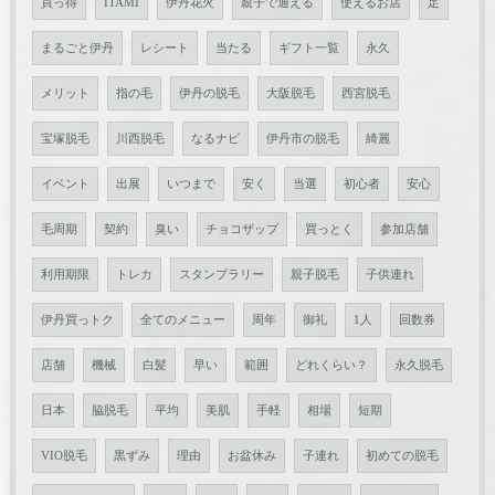
買っ得
ITAMI
伊丹花火
親子で通える
使えるお店
足
まるごと伊丹
レシート
当たる
ギフト一覧
永久
メリット
指の毛
伊丹の脱毛
大阪脱毛
西宮脱毛
宝塚脱毛
川西脱毛
なるナビ
伊丹市の脱毛
綺麗
イベント
出展
いつまで
安く
当選
初心者
安心
毛周期
契約
臭い
チョコザップ
買っとく
参加店舗
利用期限
トレカ
スタンプラリー
親子脱毛
子供連れ
伊丹買っトク
全てのメニュー
周年
御礼
1人
回数券
店舗
機械
白髪
早い
範囲
どれくらい？
永久脱毛
日本
脇脱毛
平均
美肌
手軽
相場
短期
VIO脱毛
黒ずみ
理由
お盆休み
子連れ
初めての脱毛