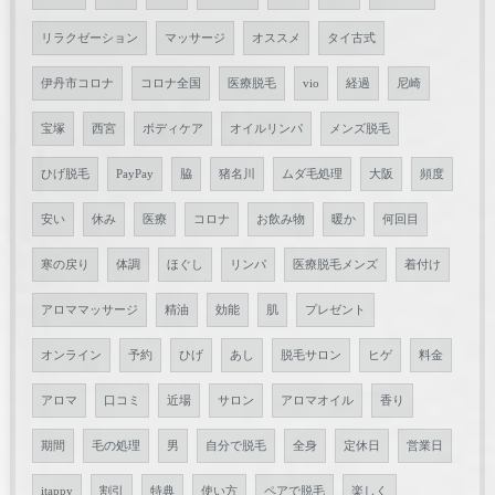
リラクゼーション
マッサージ
オススメ
タイ古式
伊丹市コロナ
コロナ全国
医療脱毛
vio
経過
尼崎
宝塚
西宮
ボディケア
オイルリンパ
メンズ脱毛
ひげ脱毛
PayPay
脇
猪名川
ムダ毛処理
大阪
頻度
安い
休み
医療
コロナ
お飲み物
暖か
何回目
寒の戻り
体調
ほぐし
リンパ
医療脱毛メンズ
着付け
アロママッサージ
精油
効能
肌
プレゼント
オンライン
予約
ひげ
あし
脱毛サロン
ヒゲ
料金
アロマ
口コミ
近場
サロン
アロマオイル
香り
期間
毛の処理
男
自分で脱毛
全身
定休日
営業日
itappy
割引
特典
使い方
ペアで脱毛
楽しく