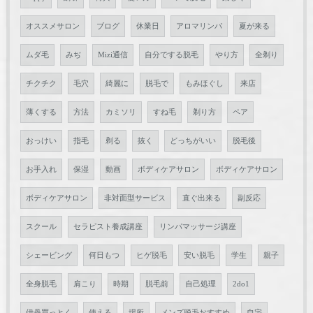
オススメサロン
ブログ
休業日
アロマリンパ
夏が来る
ムダ毛
みぢ
Mizi通信
自分でする脱毛
やり方
全剃り
チクチク
毛穴
綺麗に
脱毛で
もみほぐし
来店
薄くする
方法
カミソリ
すね毛
剃り方
ペア
おっけい
指毛
剃る
抜く
どっちがいい
脱毛後
お手入れ
保湿
動画
ボディケアサロン
ボディケアサロン
ボディケアサロン
非対面型サービス
直ぐ出来る
副反応
スクール
セラピスト養成講座
リンパマッサージ講座
シェービング
何日もつ
ヒゲ脱毛
安い脱毛
学生
親子
全身脱毛
肩こり
時期
脱毛前
自己処理
2do1
伊丹買っとく
使える
場所
メンズ脱毛おすすめ
自宅