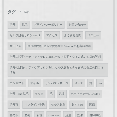
タグ
Tags
伊丹
脱毛
プライバシーポリシー
お問い合わせ
セルフ脱毛サロンtsudoi
アクセス
よくある質問
メニュー
サービス
伊丹の脱毛･セルフ脱毛サロンtsudoiのお客様の声
伊丹の脱毛･ボディケアサロン2do1セルフ脱毛とタイ古式のお店の評判
伊丹の脱毛･ボディケアサロン2do1セルフ脱毛とタイ古式のお店の口コミ
情報
コンセプト
オイル
リンパマッサージ
メンズ
髭
shr
伊丹 shr 脱毛
うなじ
毛
処理
ボディケアサロン2do1
伊丹市
オンライン予約
セルフ脱毛
おすすめ
関西
鼻の下
産毛
女性
cotocoto
足湯
効果
自律神経