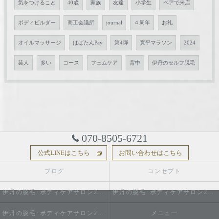
気をつけること
40歳
家族
友達
小学生
ペアで来店
ボディビルダー
商工会議所
journal
４周年
お礼
オイルマッサージ
はばたんPay
第4弾
寛平マラソン
2024
芸人
多い
コース
フェムケア
背中
伊丹のセルフ脱毛
070-8505-6721
公式LINEはこちら
お問い合わせはこちら
ブログ
コンセプト
伊丹の脱毛･ボディケアサロン2do1セルフ脱毛とタイ古式のお店の口コミ情報
伊丹の脱毛･ボディケアサロン2do1セルフ脱毛とタイ古式のお店の評判
伊丹の脱毛･ボディケアサロン2do1セルフ脱毛とタイ古式のお店のお客様の声
メニュー