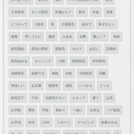
子供脱毛
キッズ脱毛
何歳から？
新年
年始
営業
どうやって
V脱毛
形
介護脱毛
自分で
恥ずかしい
後悔
早いうちに
服装
入会金
会費
難しい？
簡単
脱毛開始
脱毛の季節
眉脱毛
セルフ
お試し
定期的
脱毛始める
タイミング
川西
関西脱毛
伊丹脱毛
尼崎脱毛
効果でる
体験
比較
SHR脱毛
回数
美味しい
お豆腐
髭脱毛
値段
いつから
どっち
脱毛完了
子供
元脱毛サロン
スタッフ
通う
お店
お手軽
男性
可能
初めて
一緒に
出来る
ペア脱毛
お手頃
40代
LINE
スポーツ
テーピング
効果が出る