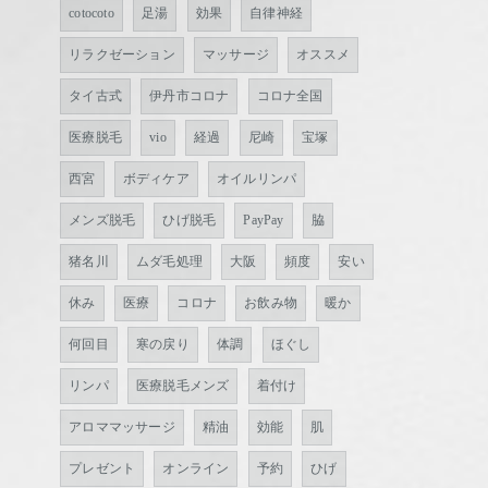
cotocoto
足湯
効果
自律神経
リラクゼーション
マッサージ
オススメ
タイ古式
伊丹市コロナ
コロナ全国
医療脱毛
vio
経過
尼崎
宝塚
西宮
ボディケア
オイルリンパ
メンズ脱毛
ひげ脱毛
PayPay
脇
猪名川
ムダ毛処理
大阪
頻度
安い
休み
医療
コロナ
お飲み物
暖か
何回目
寒の戻り
体調
ほぐし
リンパ
医療脱毛メンズ
着付け
アロママッサージ
精油
効能
肌
プレゼント
オンライン
予約
ひげ