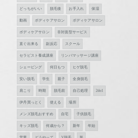
どっちがいい
脱毛後
お手入れ
保湿
動画
ボディケアサロン
ボディケアサロン
ボディケアサロン
非対面型サービス
直ぐ出来る
副反応
スクール
セラピスト養成講座
リンパマッサージ講座
シェービング
何日もつ
ヒゲ脱毛
安い脱毛
学生
親子
全身脱毛
肩こり
時期
脱毛前
自己処理
2do1
伊丹買っとく
使える
場所
メンズ脱毛おすすめ
自宅
子供脱毛
キッズ脱毛
何歳から？
新年
年始
営業
どうやって
V脱毛
形