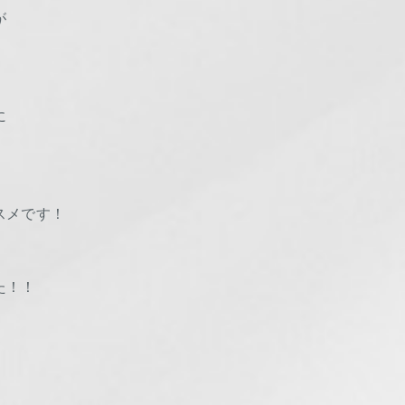
が
に
スメです！
た！！