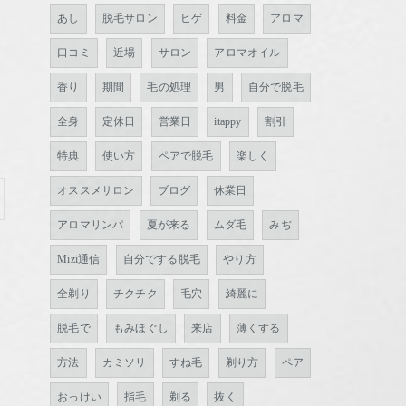
あし
脱毛サロン
ヒゲ
料金
アロマ
口コミ
近場
サロン
アロマオイル
香り
期間
毛の処理
男
自分で脱毛
全身
定休日
営業日
itappy
割引
特典
使い方
ペアで脱毛
楽しく
オススメサロン
ブログ
休業日
アロマリンパ
夏が来る
ムダ毛
みぢ
Mizi通信
自分でする脱毛
やり方
全剃り
チクチク
毛穴
綺麗に
脱毛で
もみほぐし
来店
薄くする
方法
カミソリ
すね毛
剃り方
ペア
おっけい
指毛
剃る
抜く