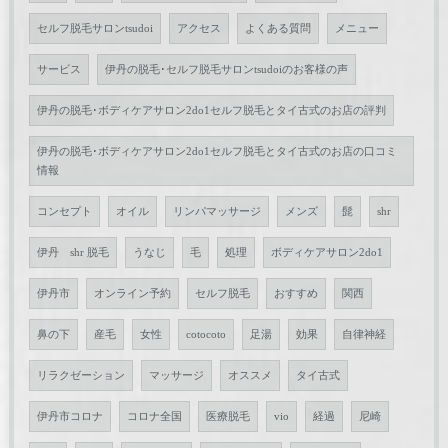
セルフ脱毛サロンtsudoi
アクセス
よくある質問
メニュー
サービス
伊丹の脱毛･セルフ脱毛サロンtsudoiのお客様の声
伊丹の脱毛･ボディケアサロン2do1セルフ脱毛とタイ古式のお店の評判
伊丹の脱毛･ボディケアサロン2do1セルフ脱毛とタイ古式のお店の口コミ
情報
コンセプト
オイル
リンパマッサージ
メンズ
髭
shr
伊丹 shr 脱毛
うなじ
毛
処理
ボディケアサロン2do1
伊丹市
オンライン予約
セルフ脱毛
おすすめ
関西
鼻の下
産毛
女性
cotocoto
足湯
効果
自律神経
リラクゼーション
マッサージ
オススメ
タイ古式
伊丹市コロナ
コロナ全国
医療脱毛
vio
経過
尼崎