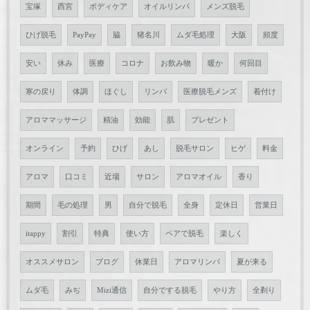
宝塚
西宮
ボディケア
オイルリンパ
メンズ脱毛
ひげ脱毛
PayPay
脇
猪名川
ムダ毛処理
大阪
頻度
安い
休み
医療
コロナ
お飲み物
暖か
何回目
寒の戻り
体調
ほぐし
リンパ
医療脱毛メンズ
着付け
アロママッサージ
精油
効能
肌
プレゼント
オンライン
予約
ひげ
あし
脱毛サロン
ヒゲ
料金
アロマ
口コミ
近場
サロン
アロマオイル
香り
期間
毛の処理
男
自分で脱毛
全身
定休日
営業日
itappy
割引
特典
使い方
ペアで脱毛
楽しく
オススメサロン
ブログ
休業日
アロマリンパ
夏が来る
ムダ毛
みぢ
Mizi通信
自分でする脱毛
やり方
全剃り