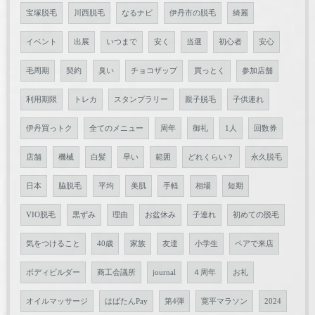
宝塚脱毛
川西脱毛
なるナビ
伊丹市の脱毛
綺麗
イベント
出展
いつまで
安く
当選
初心者
安心
毛周期
契約
臭い
チョコザップ
買っとく
参加店舗
利用期限
トレカ
スタンプラリー
親子脱毛
子供連れ
伊丹買っトク
全てのメニュー
周年
御礼
1人
回数券
店舗
機械
白髪
早い
範囲
どれくらい？
永久脱毛
日本
脇脱毛
平均
美肌
手軽
相場
短期
VIO脱毛
黒ずみ
理由
お盆休み
子連れ
初めての脱毛
気をつけること
40歳
家族
友達
小学生
ペアで来店
ボディビルダー
商工会議所
journal
４周年
お礼
オイルマッサージ
はばたんPay
第4弾
寛平マラソン
2024