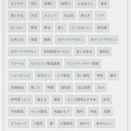
チクチク
毛穴
綺麗に
脱毛で
もみほぐし
来店
薄くする
方法
カミソリ
すね毛
剃り方
ペア
おっけい
指毛
剃る
抜く
どっちがいい
脱毛後
お手入れ
保湿
動画
ボディケアサロン
ボディケアサロン
ボディケアサロン
非対面型サービス
直ぐ出来る
副反応
スクール
セラピスト養成講座
リンパマッサージ講座
シェービング
何日もつ
ヒゲ脱毛
安い脱毛
学生
親子
全身脱毛
肩こり
時期
脱毛前
自己処理
2do1
伊丹買っとく
使える
場所
メンズ脱毛おすすめ
自宅
子供脱毛
キッズ脱毛
何歳から？
新年
年始
営業
どうやって
V脱毛
形
介護脱毛
自分で
恥ずかしい