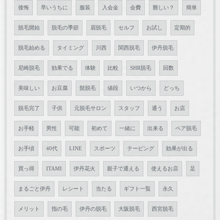
後悔
早いうちに
服装
入会金
会費
難しい？
簡単
脱毛開始
脱毛の季節
眉脱毛
セルフ
お試し
定期的
脱毛始める
タイミング
川西
関西脱毛
伊丹脱毛
尼崎脱毛
効果でる
体験
比較
SHR脱毛
回数
美味しい
お豆腐
髭脱毛
値段
いつから
どっち
脱毛完了
子供
元脱毛サロン
スタッフ
通う
お店
お手軽
男性
可能
初めて
一緒に
出来る
ペア脱毛
お手頃
40代
LINE
スポーツ
テーピング
効果が出る
買っ得
ITAMI
伊丹花火
親子で通える
使えるお店
足
まるごと伊丹
レシート
当たる
ギフト一覧
永久
メリット
指の毛
伊丹の脱毛
大阪脱毛
西宮脱毛