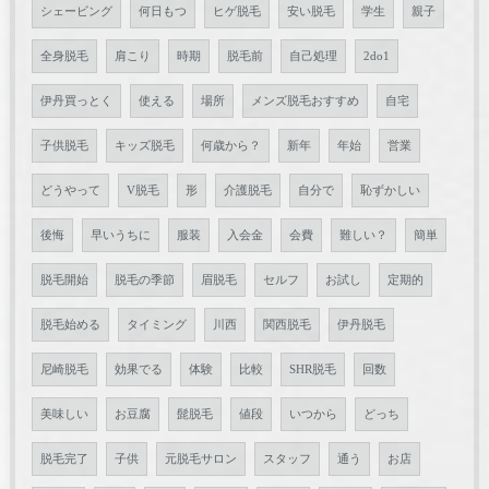
シェービング
何日もつ
ヒゲ脱毛
安い脱毛
学生
親子
全身脱毛
肩こり
時期
脱毛前
自己処理
2do1
伊丹買っとく
使える
場所
メンズ脱毛おすすめ
自宅
子供脱毛
キッズ脱毛
何歳から？
新年
年始
営業
どうやって
V脱毛
形
介護脱毛
自分で
恥ずかしい
後悔
早いうちに
服装
入会金
会費
難しい？
簡単
脱毛開始
脱毛の季節
眉脱毛
セルフ
お試し
定期的
脱毛始める
タイミング
川西
関西脱毛
伊丹脱毛
尼崎脱毛
効果でる
体験
比較
SHR脱毛
回数
美味しい
お豆腐
髭脱毛
値段
いつから
どっち
脱毛完了
子供
元脱毛サロン
スタッフ
通う
お店