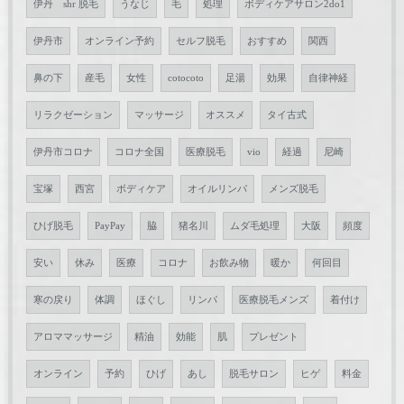
伊丹 shr 脱毛
うなじ
毛
処理
ボディケアサロン2do1
伊丹市
オンライン予約
セルフ脱毛
おすすめ
関西
鼻の下
産毛
女性
cotocoto
足湯
効果
自律神経
リラクゼーション
マッサージ
オススメ
タイ古式
伊丹市コロナ
コロナ全国
医療脱毛
vio
経過
尼崎
宝塚
西宮
ボディケア
オイルリンパ
メンズ脱毛
ひげ脱毛
PayPay
脇
猪名川
ムダ毛処理
大阪
頻度
安い
休み
医療
コロナ
お飲み物
暖か
何回目
寒の戻り
体調
ほぐし
リンパ
医療脱毛メンズ
着付け
アロママッサージ
精油
効能
肌
プレゼント
オンライン
予約
ひげ
あし
脱毛サロン
ヒゲ
料金