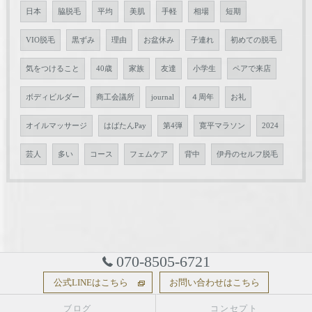
日本
脇脱毛
平均
美肌
手軽
相場
短期
VIO脱毛
黒ずみ
理由
お盆休み
子連れ
初めての脱毛
気をつけること
40歳
家族
友達
小学生
ペアで来店
ボディビルダー
商工会議所
journal
４周年
お礼
オイルマッサージ
はばたんPay
第4弾
寛平マラソン
2024
芸人
多い
コース
フェムケア
背中
伊丹のセルフ脱毛
070-8505-6721
公式LINEはこちら
お問い合わせはこちら
ブログ
コンセプト