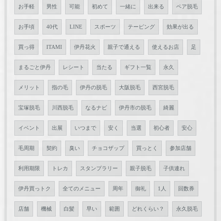
お手軽
男性
可能
初めて
一緒に
出来る
ペア脱毛
お手頃
40代
LINE
スポーツ
テーピング
効果が出る
買っ得
ITAMI
伊丹花火
親子で通える
使えるお店
足
まるごと伊丹
レシート
当たる
ギフト一覧
永久
メリット
指の毛
伊丹の脱毛
大阪脱毛
西宮脱毛
宝塚脱毛
川西脱毛
なるナビ
伊丹市の脱毛
綺麗
イベント
出展
いつまで
安く
当選
初心者
安心
毛周期
契約
臭い
チョコザップ
買っとく
参加店舗
利用期限
トレカ
スタンプラリー
親子脱毛
子供連れ
伊丹買っトク
全てのメニュー
周年
御礼
1人
回数券
店舗
機械
白髪
早い
範囲
どれくらい？
永久脱毛