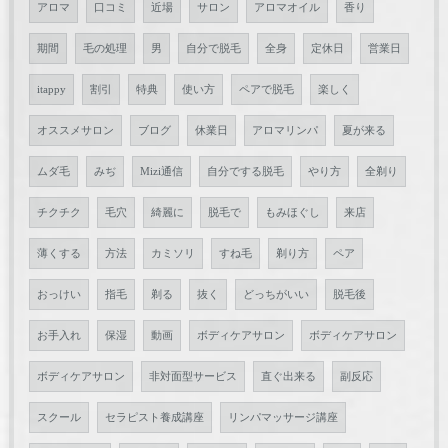
アロマ
口コミ
近場
サロン
アロマオイル
香り
期間
毛の処理
男
自分で脱毛
全身
定休日
営業日
itappy
割引
特典
使い方
ペアで脱毛
楽しく
オススメサロン
ブログ
休業日
アロマリンパ
夏が来る
ムダ毛
みぢ
Mizi通信
自分でする脱毛
やり方
全剃り
チクチク
毛穴
綺麗に
脱毛で
もみほぐし
来店
薄くする
方法
カミソリ
すね毛
剃り方
ペア
おっけい
指毛
剃る
抜く
どっちがいい
脱毛後
お手入れ
保湿
動画
ボディケアサロン
ボディケアサロン
ボディケアサロン
非対面型サービス
直ぐ出来る
副反応
スクール
セラピスト養成講座
リンパマッサージ講座