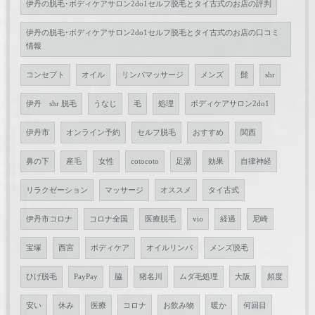
伊丹の脱毛･ボディケアサロン2do1セルフ脱毛とタイ古式のお店の評判
伊丹の脱毛･ボディケアサロン2do1セルフ脱毛とタイ古式のお店の口コミ
情報
コンセプト
オイル
リンパマッサージ
メンズ
髭
shr
伊丹 shr 脱毛
うなじ
毛
処理
ボディケアサロン2do1
伊丹市
オンライン予約
セルフ脱毛
おすすめ
関西
鼻の下
産毛
女性
cotocoto
足湯
効果
自律神経
リラクゼーション
マッサージ
オススメ
タイ古式
伊丹市コロナ
コロナ全国
医療脱毛
vio
経過
尼崎
宝塚
西宮
ボディケア
オイルリンパ
メンズ脱毛
ひげ脱毛
PayPay
脇
猪名川
ムダ毛処理
大阪
頻度
安い
休み
医療
コロナ
お飲み物
暖か
何回目