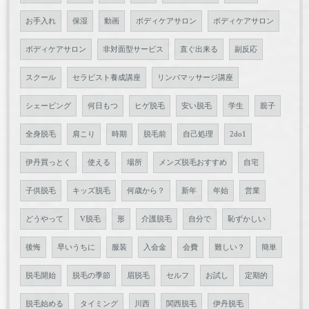
お手入れ
保湿
動画
ボディケアサロン
ボディケアサロン
ボディケアサロン
非対面型サービス
直ぐ出来る
副反応
スクール
セラピスト養成講座
リンパマッサージ講座
シェービング
何日もつ
ヒゲ脱毛
安い脱毛
学生
親子
全身脱毛
肩こり
時期
脱毛前
自己処理
2do1
伊丹買っとく
使える
場所
メンズ脱毛おすすめ
自宅
子供脱毛
キッズ脱毛
何歳から？
新年
年始
営業
どうやって
V脱毛
形
介護脱毛
自分で
恥ずかしい
後悔
早いうちに
服装
入会金
会費
難しい？
簡単
脱毛開始
脱毛の季節
眉脱毛
セルフ
お試し
定期的
脱毛始める
タイミング
川西
関西脱毛
伊丹脱毛