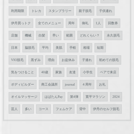
利用期限
トレカ
スタンプラリー
親子脱毛
子供連れ
伊丹買っトク
全てのメニュー
周年
御礼
1人
回数券
店舗
機械
白髪
早い
範囲
どれくらい？
永久脱毛
日本
脇脱毛
平均
美肌
手軽
相場
短期
VIO脱毛
黒ずみ
理由
お盆休み
子連れ
初めての脱毛
気をつけること
40歳
家族
友達
小学生
ペアで来店
ボディビルダー
商工会議所
journal
４周年
お礼
オイルマッサージ
はばたんPay
第4弾
寛平マラソン
2024
芸人
多い
コース
フェムケア
背中
伊丹のセルフ脱毛