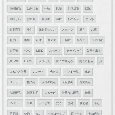
尼崎脱毛
効果でる
体験
比較
SHR脱毛
回数
美味しい
お豆腐
髭脱毛
値段
いつから
どっち
脱毛完了
子供
元脱毛サロン
スタッフ
通う
お店
お手軽
男性
可能
初めて
一緒に
出来る
ペア脱毛
お手頃
40代
LINE
スポーツ
テーピング
効果が出る
買っ得
ITAMI
伊丹花火
親子で通える
使えるお店
足
まるごと伊丹
レシート
当たる
ギフト一覧
永久
メリット
指の毛
伊丹の脱毛
大阪脱毛
西宮脱毛
宝塚脱毛
川西脱毛
なるナビ
伊丹市の脱毛
綺麗
イベント
出展
いつまで
安く
当選
初心者
安心
毛周期
契約
臭い
チョコザップ
買っとく
参加店舗