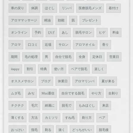
寒の戻り
体調
ほぐし
リンパ
医療脱毛メンズ
着付け
アロママッサージ
精油
効能
肌
プレゼント
オンライン
予約
ひげ
あし
脱毛サロン
ヒゲ
料金
アロマ
口コミ
近場
サロン
アロマオイル
香り
期間
毛の処理
男
自分で脱毛
全身
定休日
営業日
itappy
割引
特典
使い方
ペアで脱毛
楽しく
オススメサロン
ブログ
休業日
アロマリンパ
夏が来る
ムダ毛
みぢ
Mizi通信
自分でする脱毛
やり方
全剃り
チクチク
毛穴
綺麗に
脱毛で
もみほぐし
来店
薄くする
方法
カミソリ
すね毛
剃り方
ペア
おっけい
指毛
剃る
抜く
どっちがいい
脱毛後